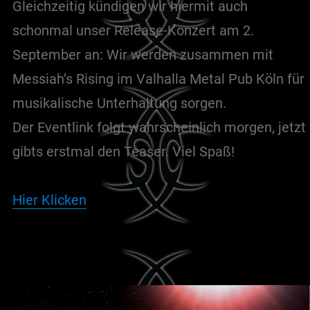
Gleichzeitig kündigen wir hiermit auch
schonmal unser Release-Konzert am 2.
September an: Wir werden zusammen mit
Messiah’s Rising im Valhalla Metal Pub Köln für
musikalische Unterhaltung sorgen.
Der Eventlink folgt wahrscheinlich morgen, jetzt
gibts erstmal den Teaser. Viel Spaß!
Hier Klicken