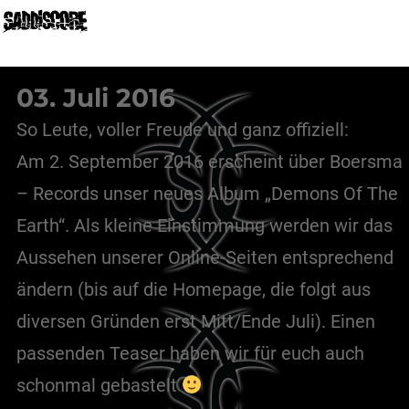
MENÜ
03. Juli 2016
So Leute, voller Freude und ganz offiziell:
Am 2. September 2016 erscheint über Boersma
– Records unser neues Album „Demons Of The
Earth“. Als kleine Einstimmung werden wir das
Aussehen unserer Online-Seiten entsprechend
ändern (bis auf die Homepage, die folgt aus
diversen Gründen erst Mitt/Ende Juli). Einen
passenden Teaser haben wir für euch auch
schonmal gebastelt