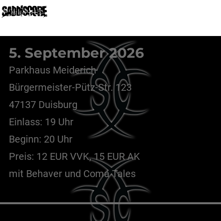
MENÜ
5. September 2026
Parkhaus Meiderich
Bürgermeister-Pütz-Str. 123
47137 Duisburg
Einlass: 19 Uhr
Beginn: 20 Uhr
Preis: 12 EUR VVK, 15 EUR AK
mit Behaver und Coma Tales
Beitragsnavigation