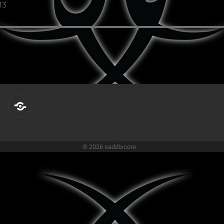
Nächster
13
Beitrag:
reverbnation
© 2026 saddiscore