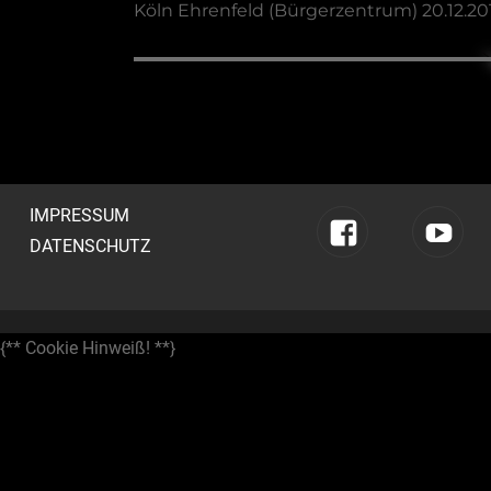
Vorheriger
Köln Ehrenfeld (Bürgerzentrum) 20.12.20
Beitrag:
IMPRESSUM
DATENSCHUTZ
Facebook
YouTube
{** Cookie Hinweiß! **}